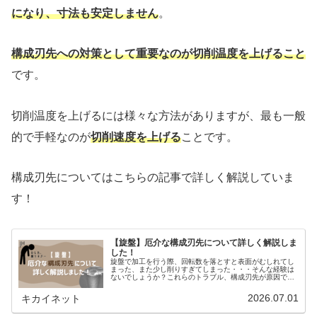
になり、寸法も安定しません
。
構成刃先への対策として重要なのが切削温度を上げること
です。
切削温度を上げるには様々な方法がありますが、最も一般
的で手軽なのが
切削速度を上げる
ことです。
構成刃先についてはこちらの記事で詳しく解説していま
す！
【旋盤】厄介な構成刃先について詳しく解説しま
した！
旋盤で加工を行う際、回転数を落とすと表面がむしれてし
まった、また少し削りすぎてしまった・・・そんな経験は
ないでしょうか？これらのトラブル、構成刃先が原因で起
きていることがほとんどです。本記事では構成刃先につい
て解説します！！構成刃先って何？...
2026.07.01
キカイネット