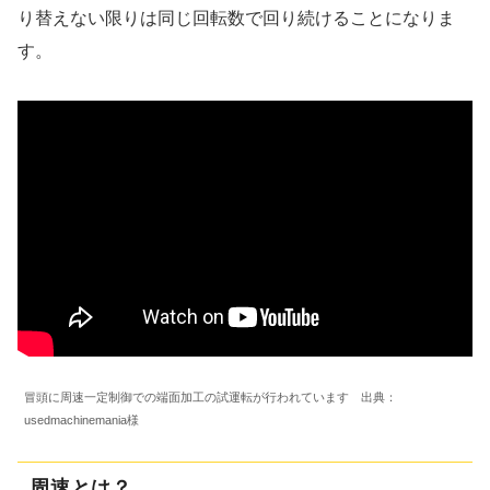
り替えない限りは同じ回転数で回り続けることになりま
す。
冒頭に周速一定制御での端面加工の試運転が行われています 出典：
usedmachinemania様
周速とは？