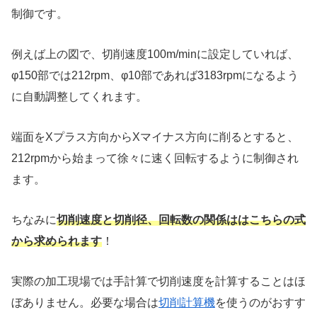
制御です。
例えば上の図で、切削速度100m/minに設定していれば、
φ150部では212rpm、φ10部であれば3183rpmになるよう
に自動調整してくれます。
端面をXプラス方向からXマイナス方向に削るとすると、
212rpmから始まって徐々に速く回転するように制御され
ます。
ちなみに
切削速度と切削径、回転数の関係ははこちらの式
から求められます
！
実際の加工現場では手計算で切削速度を計算することはほ
ぼありません。必要な場合は
切削計算機
を使うのがおすす