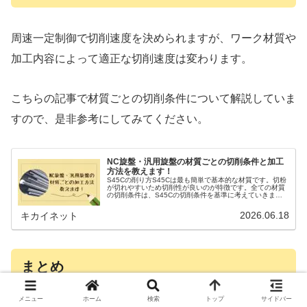
周速一定制御で切削速度を決められますが、ワーク材質や
加工内容によって適正な切削速度は変わります。
こちらの記事で材質ごとの切削条件について解説していま
すので、是非参考にしてみてください。
NC旋盤・汎用旋盤の材質ごとの切削条件と加工
方法を教えます！
S45Cの削り方S45Cは最も簡単で基本的な材質です。切粉
が切れやすいため切削性が良いのが特徴です。全ての材質
の切削条件は、S45Cの切削条件を基準に考えていきま
す。温度が上がると焼きが入って固くなってしまうため、
クーラントをかけながらの加...
2026.06.18
キカイネット
まとめ
メニュー
ホーム
検索
トップ
サイドバー