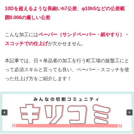
10Dを超えるような
長細い
h7公差
、
φ10h5などの公差範
囲0.006の厳しい公差
こんな加工には
ペーパー（サンドペーパー・紙やすり）・
スコッチでの仕上げ
が欠かせません。
本記事では、日々単品者の加工を行う町工場の旋盤工にと
って必須スキルと言っても良い、ペーパー・スコッチを使
った仕上げ方をご紹介します！