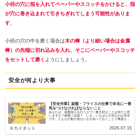
小径の穴に指を入れてペーパーやスコッチをかけると、指
が穴に巻き込まれて引きちぎれてしまう可能性がありま
す
。
小径の穴の中を磨く場合は
木の棒（より細い場合は金属
棒）の先端に切れ込みを入れ、そこにペーパーやスコッチ
をセットして磨く
ようにしましょう。
安全が何より大事
【安全作業】旋盤・フライスの仕事で本当に一番
気をつけなければならないこと
あなたは、旋盤加工を行う上で一番大切なことは何だと思
いますか？納期？品質？ いえ、いちばん大切なのは安全
です。どんな行動が危ないかを知っておくことで事故も未
然に防げますので、この記事では旋盤を扱う上で気をつけ
るべきことを書いていきます。軍手...
2026.07.15
キカイネット