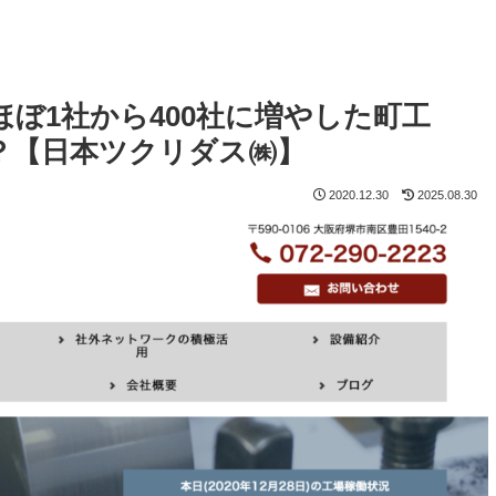
ぼ1社から400社に増やした町工
？【日本ツクリダス㈱】
2020.12.30
2025.08.30