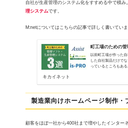
自社が生産管理のシステム化をすすめる中で積み
理システム
です。
M:netについてはこちらの記事で詳しく書いてい
町工場のための管
以前町工場が作った自
した自社製品だけでな
っているところもある
現場で...
キカイネット
製造業向けホームページ制作・
顧客をほぼ一社から400社まで増やしたインター