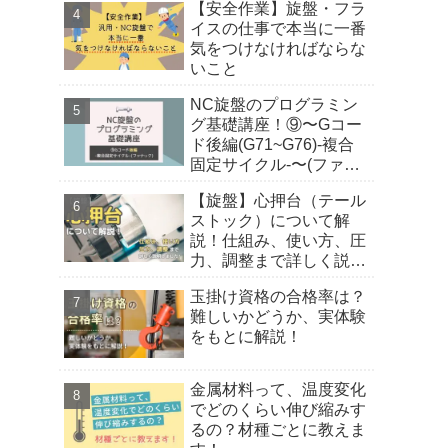
【安全作業】旋盤・フラ
イスの仕事で本当に一番
気をつけなければならな
いこと
NC旋盤のプログラミン
グ基礎講座！⑨〜Gコー
ド後編(G71~G76)-複合
固定サイクル-〜(ファナ
ック)
【旋盤】心押台（テール
ストック）について解
説！仕組み、使い方、圧
力、調整まで詳しく説明
しました！
玉掛け資格の合格率は？
難しいかどうか、実体験
をもとに解説！
金属材料って、温度変化
でどのくらい伸び縮みす
るの？材種ごとに教えま