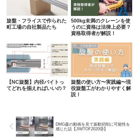
旋盤・フライスで作られた
500kg未満のクレーンを使
町工場の自社製品たち
うのに資格は法律上必要？
資格取得者が解説！
技術情報
NC・汎用旋盤技術
【NC旋盤】内径バイトっ
旋盤の使い方〜実践編〜現
てどれを揃えればいいの？
役旋盤工がわかりやすく解
説！
DMG森の動画を見て振動切削に可能性を
感じた話【JIMTOF2020⑨】