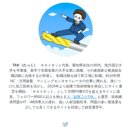
TAK（たっく）
キカイネット代表。愛知県在住の30代。地方国立大
学を卒業後、新卒で非製造業の大手企業に就職。その後国家公務員総合
職試験に合格するが辞退し、転職活動を経て町工場に転職。約10年間
NC・汎用旋盤、マシニングセンタオペレータの仕事に携わる。身につ
けた加工技術を活かし、2020年より副業で技術情報を発信したサイト運
営を開始。「キカイネット」として月間PV数5万を超えるサイトに成
長。フォロワー9500人以上を抱える
X「旋盤工のTAK」
も運営。技術継
承問題やIT・WEB導入の遅れ、低い人材流動性等、問題の多い製造業を
少しでも良くできるサイトを目指して鋭意運営中。