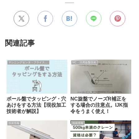
関連記事
マシニングセンタ・フライス盤技術
NC・汎用旋盤技術
NC旋盤でノーズR補正を
ボール盤でタッピング・穴
する場合の注意点。IJK指
あけをする方法【現役加工
令をうまく使え！
技術者が解説】
技術情報
技術情報