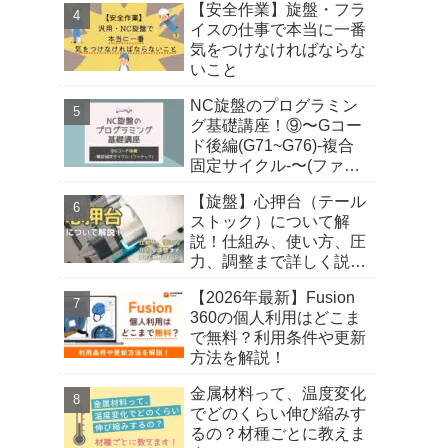
【安全作業】旋盤・フラ
イスの仕事で本当に一番
気をつけなければならな
いこと
NC旋盤のプログラミン
グ基礎講座！⑨〜Gコー
ド後編(G71~G76)-複合
固定サイクル-〜(ファナ
ック)
【旋盤】心押台（テール
ストック）について解
説！仕組み、使い方、圧
力、調整まで詳しく説明
しました！
【2026年最新】Fusion
360の個人利用はどこま
で無料？利用条件や更新
方法を解説！
金属材料って、温度変化
でどのくらい伸び縮みす
るの？材種ごとに教えま