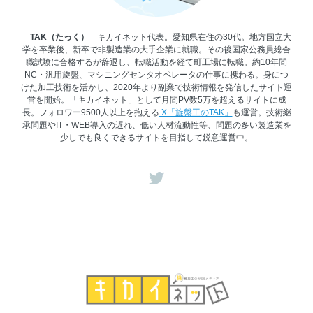
TAK（たっく）
キカイネット代表。愛知県在住の30代。地方国立大
学を卒業後、新卒で非製造業の大手企業に就職。その後国家公務員総合
職試験に合格するが辞退し、転職活動を経て町工場に転職。約10年間
NC・汎用旋盤、マシニングセンタオペレータの仕事に携わる。身につ
けた加工技術を活かし、2020年より副業で技術情報を発信したサイト運
営を開始。「キカイネット」として月間PV数5万を超えるサイトに成
長。フォロワー9500人以上を抱える
X「旋盤工のTAK」
も運営。技術継
承問題やIT・WEB導入の遅れ、低い人材流動性等、問題の多い製造業を
少しでも良くできるサイトを目指して鋭意運営中。