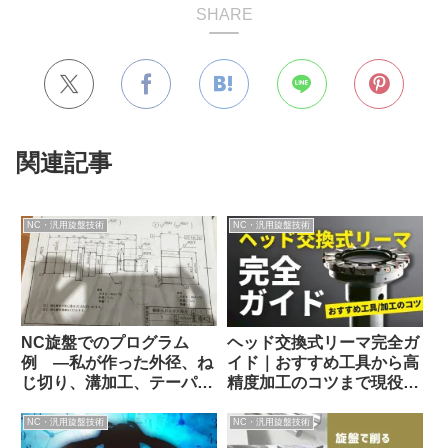
SHARE
関連記事
NC・汎用旋盤技術
NC・汎用旋盤技術
NC旋盤でのプログラム
ヘッド交換式リーマ完全ガ
例 ―私が作った外径、ね
イド｜おすすめ工具から高
じ切り、溝加工、テーパー
精度加工のコツまで現役技
のプロクラムを公開！
術者が徹底解説！
NC・汎用旋盤技術
NC・汎用旋盤技術