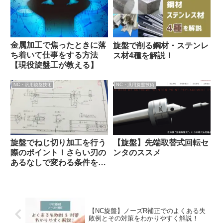
金属加工で焦ったときに落
旋盤で削る鋼材・ステンレ
ち着いて仕事をする方法
ス材4種を解説！
【現役旋盤工が教える】
NC・汎用旋盤技術
NC・汎用旋盤技術
旋盤でねじ切り加工を行う
【旋盤】先端取替式回転セ
際のポイント！さらい刃の
ンタのススメ
あるなしで変わる条件を押
さえました！
【NC旋盤】ノーズR補正でのよくある失
敗例とその対策をわかりやすく解説！