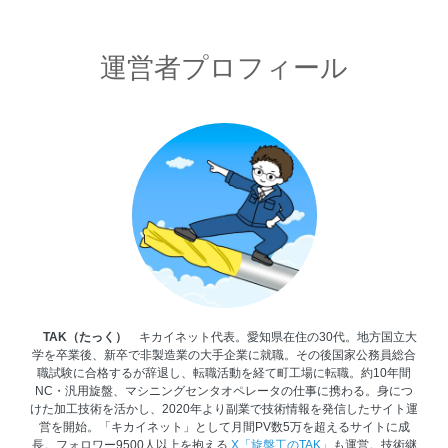
運営者プロフィール
TAK（たっく）
キカイネット代表。愛知県在住の30代。地方国立大
学を卒業後、新卒で非製造業の大手企業に就職。その後国家公務員総合
職試験に合格するが辞退し、転職活動を経て町工場に転職。約10年間
NC・汎用旋盤、マシニングセンタオペレータの仕事に携わる。身につ
けた加工技術を活かし、2020年より副業で技術情報を発信したサイト運
営を開始。「キカイネット」として月間PV数5万を超えるサイトに成
長。フォロワー9500人以上を抱える
X「旋盤工のTAK」
も運営。技術継