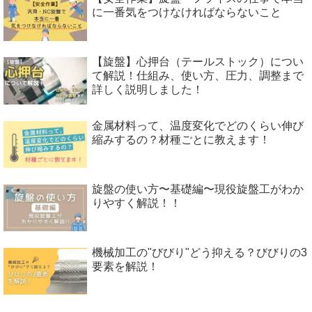
に一番気をつけなければならないこと
【旋盤】心押台（テールストック）につい
て解説！仕組み、使い方、圧力、調整まで
詳しく説明しました！
金属材料って、温度変化でどのくらい伸び
縮みするの？材種ごとに教えます！
旋盤の使い方〜基礎編〜現役旋盤工がわか
りやすく解説！！
機械加工の"びびり"どう抑える？びびりの3
要素を解説！