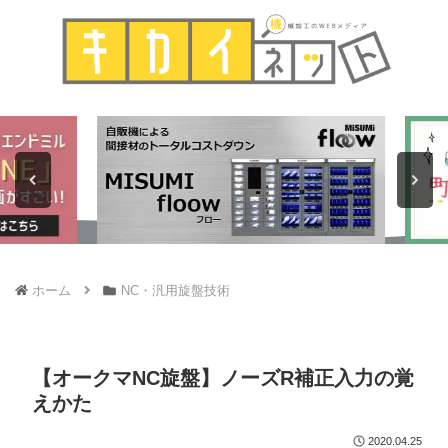
ホーム
NC・汎用旋盤技術
【オークマNC旋盤】ノーズR補正入力の覚
えかた
2020.04.25