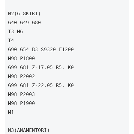
N2(6.8KIRI)

G40 G49 G80

T3 M6

T4

G90 G54 B3 S9320 F1200

M98 P1800

G99 G81 Z-17.05 R5. K0

M98 P2002

G99 G81 Z-22.05 R5. K0

M98 P2003

M98 P1900

M1

N3(ANAMENTORI)
