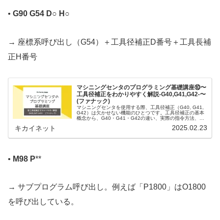
•
G90 G54 D○ H○
→ 座標系呼び出し（G54）＋工具径補正D番号＋工具長補
正H番号
マシニングセンタのプログラミング基礎講座⑩〜
工具径補正をわかりやすく解説-G40,G41,G42-〜
(ファナック)
マシニングセンタを使用する際、工具径補正（G40, G41,
G42）は欠かせない機能のひとつです。工具径補正の基本
概念から、G40・G41・G42の違い、実際の指令方法、オ
フセット設定の方法まで詳しく解説します！
2025.02.23
キカイネット
•
M98 P
**
→ サブプログラム呼び出し。例えば「P1800」はO1800
を呼び出している。