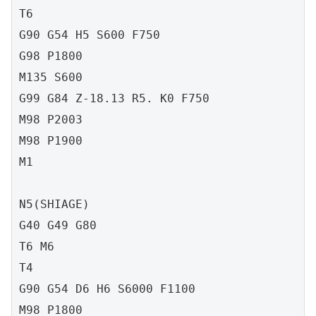
T6

G90 G54 H5 S600 F750

G98 P1800

M135 S600

G99 G84 Z-18.13 R5. K0 F750

M98 P2003

M98 P1900

M1

N5(SHIAGE)

G40 G49 G80

T6 M6

T4

G90 G54 D6 H6 S6000 F1100

M98 P1800
