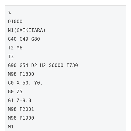
%

O1000

N1(GAIKEIARA)

G40 G49 G80

T2 M6

T3

G90 G54 D2 H2 S6000 F730

M98 P1800

G0 X-50. Y0.

G0 Z5.

G1 Z-9.8

M98 P2001

M98 P1900

M1
