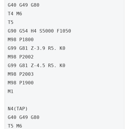
G40 G49 G80

T4 M6

T5

G90 G54 H4 S5000 F1050

M98 P1800

G99 G81 Z-3.9 R5. K0

M98 P2002

G99 G81 Z-4.5 R5. K0

M98 P2003

M98 P1900

M1

N4(TAP)

G40 G49 G80

T5 M6
