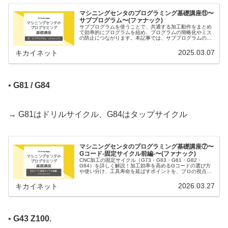
マシニングセンタのプログラミング基礎講座⑪〜
サブプログラム〜(ファナック)
サブプログラムを使うことで、共通する加工動作をまとめ
て効率的にプログラムを組め、プログラムの簡略化やミス
の防止につながります。本記事では、サブプログラムの登
録方法や呼び出し方法、実行順序について詳しく解説しま
す！
2025.03.07
キカイネット
•
G81 / G84
→ G81はドリルサイクル、G84はタップサイクル
マシニングセンタのプログラミング基礎講座⑦〜
Gコード-固定サイクル前編-〜(ファナック)
CNC加工の固定サイクル（G73・G83・G81・G82・
G84）を詳しく解説！加工効率を高めるGコードの選び方
や使い分け、工具寿命を延ばすポイントを、プロの視点も
交えつつご紹介しています！
2026.03.27
キカイネット
•
G43 Z100.