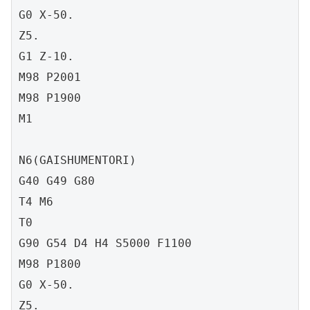
G0 X-50.

Z5.

G1 Z-10.

M98 P2001

M98 P1900

M1

N6(GAISHUMENTORI)

G40 G49 G80

T4 M6

T0

G90 G54 D4 H4 S5000 F1100

M98 P1800

G0 X-50.

Z5.
