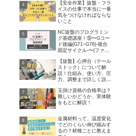
【安全作業】旋盤・フラ
イスの仕事で本当に一番
気をつけなければならな
いこと
NC旋盤のプログラミン
グ基礎講座！⑨〜Gコー
ド後編(G71~G76)-複合
固定サイクル-〜(ファナ
ック)
【旋盤】心押台（テール
ストック）について解
説！仕組み、使い方、圧
力、調整まで詳しく説明
しました！
玉掛け資格の合格率は？
難しいかどうか、実体験
をもとに解説！
金属材料って、温度変化
でどのくらい伸び縮みす
るの？材種ごとに教えま