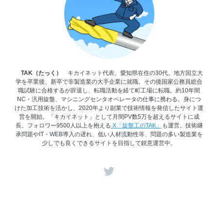
TAK（たっく）
キカイネット代表。愛知県在住の30代。地方国立大
学を卒業後、新卒で非製造業の大手企業に就職。その後国家公務員総合
職試験に合格するが辞退し、転職活動を経て町工場に転職。約10年間
NC・汎用旋盤、マシニングセンタオペレータの仕事に携わる。身につ
けた加工技術を活かし、2020年より副業で技術情報を発信したサイト運
営を開始。「キカイネット」として月間PV数5万を超えるサイトに成
長。フォロワー9500人以上を抱える
X「旋盤工のTAK」
も運営。技術継
承問題やIT・WEB導入の遅れ、低い人材流動性等、問題の多い製造業を
少しでも良くできるサイトを目指して鋭意運営中。