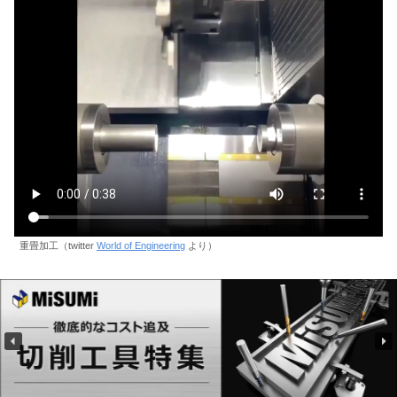
重畳加工（twitter
World of Engineering
より）