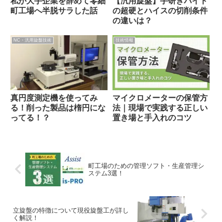
【汎用旋盤】手研ぎバイト
私が大手企業を辞めて零細
の超硬とハイスの切削条件
町工場へ半脱サラした話
の違いは？
NC・汎用旋盤技術
技術情報
真円度測定機を使ってみ
マイクロメーターの保管方
る！削った製品は楕円にな
法｜現場で実践する正しい
ってる！？
置き場と手入れのコツ
町工場のための管理ソフト・生産管理シ
ステム3選！
立旋盤の特徴について現役旋盤工が詳し
く解説！