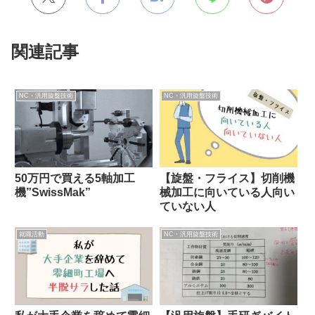
関連記事
NC・汎用旋盤技術
NC・汎用旋盤技術
50万円で買える5軸加工
【旋盤・フライス】切削機
機”SwissMak”
械加工に向いている人向い
ていない人
就職活動
NC・汎用旋盤技術